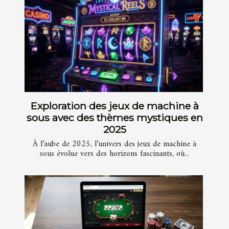
Exploration des jeux de machine à
sous avec des thèmes mystiques en
2025
À l’aube de 2025, l’univers des jeux de machine à
sous évolue vers des horizons fascinants, où...