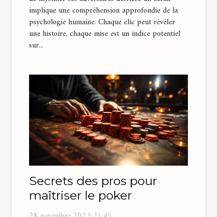
implique une compréhension approfondie de la
psychologie humaine. Chaque clic peut révéler
une histoire, chaque mise est un indice potentiel
sur...
Secrets des pros pour
maîtriser le poker
28 novembre 2023 21:45