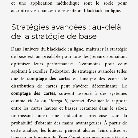
et une application méthodique sont le socle pour
accroître vos chances de réussite au blackjack en ligne.
Stratégies avancées : au-delà
de la stratégie de base
Dans l'univers du blackjack en ligne, maîtriser la stratégie
de base est un préalable pour tous les joueurs souhaitant
optimiser leurs performances. Néanmoins, pour ceux
aspirant à exceller, l'adoption de stratégies avancées telles
que le
comptage des cartes
et l'analyse des écarts de
distribution de cartes peut s'avérer déterminante. Le
comptage des cartes
, souvent associé à des systèmes
comme
Hi-Lo
ou
Omega II
, permet d'évaluer le rapport
entre les cartes hautes et basses restantes dans le sabot,
fournissant ainsi une indication précieuse sur la
probabilité d'obtenir des mains avantageuses. À partir de
cette analyse, les joueurs peuvent ajuster leurs mises et