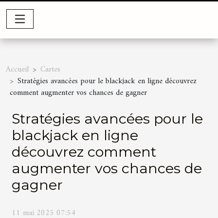
Accueil
Cartes
Stratégies avancées pour le blackjack en ligne découvrez
comment augmenter vos chances de gagner
Stratégies avancées pour le
blackjack en ligne
découvrez comment
augmenter vos chances de
gagner
11 mai 2025 07:54