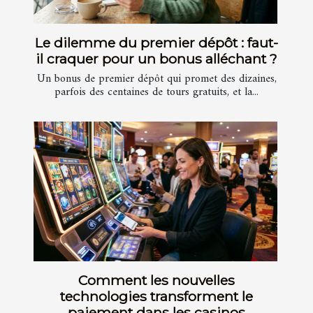
Le dilemme du premier dépôt : faut-
il craquer pour un bonus alléchant ?
Un bonus de premier dépôt qui promet des dizaines,
parfois des centaines de tours gratuits, et la...
Comment les nouvelles
technologies transforment le
paiement dans les casinos