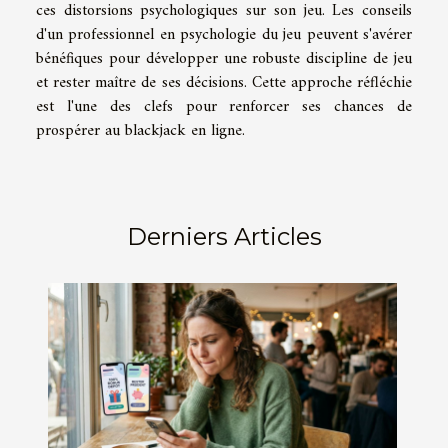
ces distorsions psychologiques sur son jeu. Les conseils
d'un professionnel en psychologie du jeu peuvent s'avérer
bénéfiques pour développer une robuste discipline de jeu
et rester maître de ses décisions. Cette approche réfléchie
est l'une des clefs pour renforcer ses chances de
prospérer au blackjack en ligne.
Derniers Articles