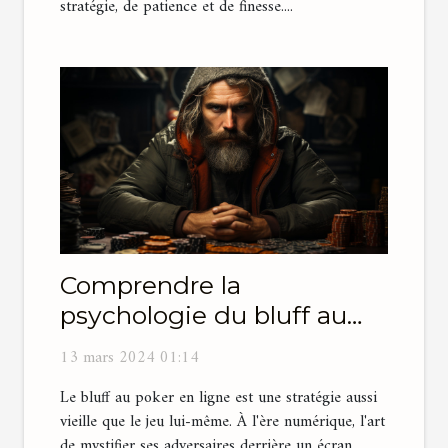
stratégie, de patience et de finesse....
Comprendre la
psychologie du bluff au
poker en ligne
13 mars 2024 01:14
Le bluff au poker en ligne est une stratégie aussi
vieille que le jeu lui-même. À l'ère numérique, l'art
de mystifier ses adversaires derrière un écran