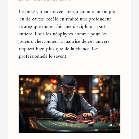
Le poker, bien souvent perçu comme un simple
jeu de cartes, recèle en réalité une profondeur
stratégique qui en fait une discipline à part
entière. Pour les néophytes comme pour les
joueurs chevronnés, la maîtrise de cet univers
requiert bien plus que de la chance. Les
professionnels le savent :...