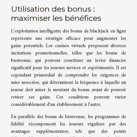
Utilisation des bonus :
maximiser les bénéfices
L'exploitation intelligente des bonus de blackjack en ligne
représente une stratégie efficace pour augmenter les
gains potentiels. Les casinos virtuels proposent diverses
incitations promotionnelles, telles que les bonus de
bienvenue, qui peuvent constituer un levier financier
significatif pour les joueurs novices et expérimentés. Il est
cependant primordial de comprendre les exigences de
mise associées, qui déterminent la fréquence à laquelle un
joueur doit miser le montant du bonus avant de pouvoir
retirer ses gains. Ces conditions peuvent varier
considérablement d'un établissement à l'autre.
En parallèle des bonus de bienvenue, les programmes de
fidélité récompensent les joueurs réguliers par des
avantages supplémentaires, tels que des points